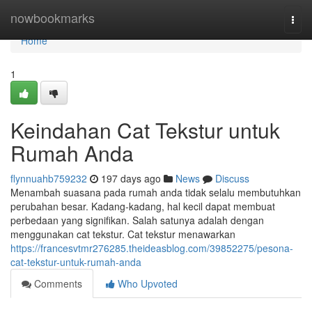
Home
nowbookmarks
Togg
navi
Home
1
Keindahan Cat Tekstur untuk
Rumah Anda
flynnuahb759232
197 days ago
News
Discuss
Menambah suasana pada rumah anda tidak selalu membutuhkan
perubahan besar. Kadang-kadang, hal kecil dapat membuat
perbedaan yang signifikan. Salah satunya adalah dengan
menggunakan cat tekstur. Cat tekstur menawarkan
https://francesvtmr276285.theideasblog.com/39852275/pesona-
cat-tekstur-untuk-rumah-anda
Comments
Who Upvoted