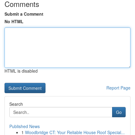
Comments
Submit a Comment
No HTML
HTML is disabled
Report Page
Search
Go
Published News
1
Woodbridge CT: Your Reliable House Roof Special...