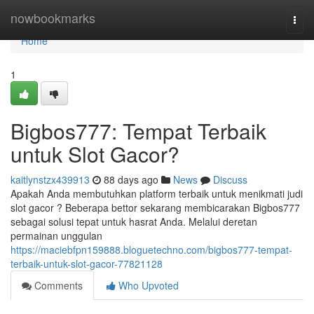
Home
nowbookmarks
Togg
navi
Home
1
Bigbos777: Tempat Terbaik
untuk Slot Gacor?
kaitlynstzx439913
88 days ago
News
Discuss
Apakah Anda membutuhkan platform terbaik untuk menikmati judi
slot gacor ? Beberapa bettor sekarang membicarakan Bigbos777
sebagai solusi tepat untuk hasrat Anda. Melalui deretan
permainan unggulan
https://maciebfpn159888.bloguetechno.com/bigbos777-tempat-
terbaik-untuk-slot-gacor-77821128
Comments
Who Upvoted