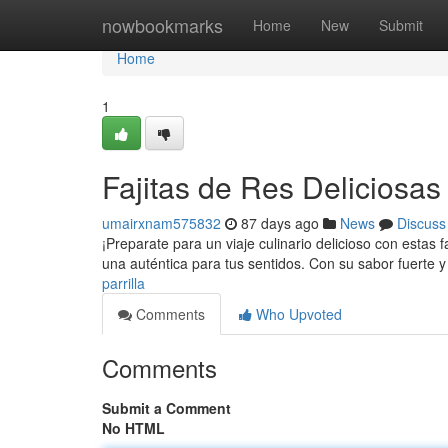
Home
nowbookmarks
Home
New
Submit
Home
1
Fajitas de Res Deliciosas a
umairxnam575832
87 days ago
News
Discuss
¡Preparate para un viaje culinario delicioso con estas fa
una auténtica para tus sentidos. Con su sabor fuerte y
parrilla
Comments
Who Upvoted
Comments
Submit a Comment
No HTML