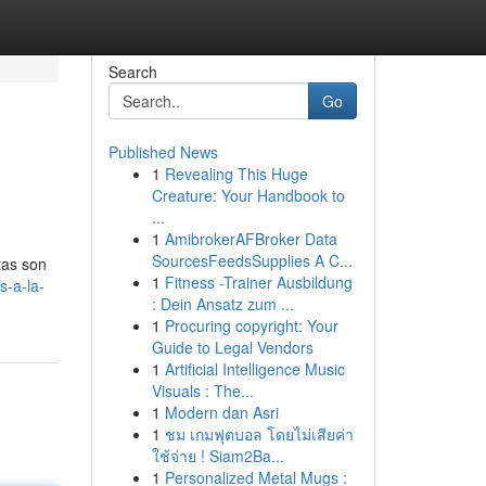
Search
Go
Published News
1
Revealing This Huge
Creature: Your Handbook to
...
1
AmibrokerAFBroker Data
SourcesFeedsSupplies A C...
itas son
1
Fitness -Trainer Ausbildung
s-a-la-
: Dein Ansatz zum ...
1
Procuring copyright: Your
Guide to Legal Vendors
1
Artificial Intelligence Music
Visuals : The...
1
Modern dan Asri
1
ชม เกมฟุตบอล โดยไม่เสียค่า
ใช้จ่าย ! Siam2Ba...
1
Personalized Metal Mugs :