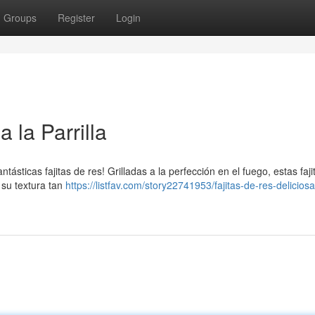
Groups
Register
Login
 la Parrilla
ntásticas fajitas de res! Grilladas a la perfección en el fuego, estas faj
 su textura tan
https://listfav.com/story22741953/fajitas-de-res-deliciosa