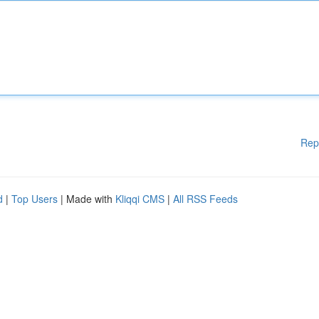
Rep
d
|
Top Users
| Made with
Kliqqi CMS
|
All RSS Feeds