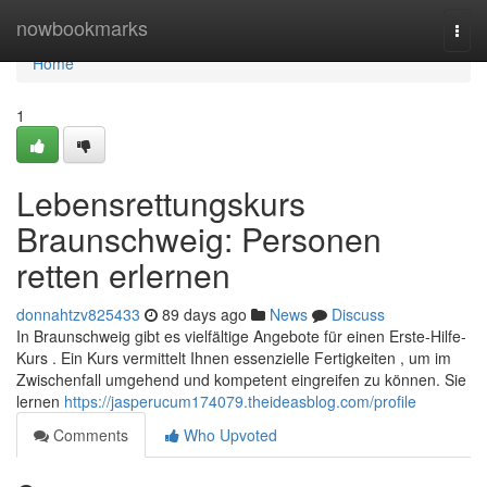
Home
nowbookmarks
Togg
navi
Home
1
Lebensrettungskurs
Braunschweig: Personen
retten erlernen
donnahtzv825433
89 days ago
News
Discuss
In Braunschweig gibt es vielfältige Angebote für einen Erste-Hilfe-
Kurs . Ein Kurs vermittelt Ihnen essenzielle Fertigkeiten , um im
Zwischenfall umgehend und kompetent eingreifen zu können. Sie
lernen
https://jasperucum174079.theideasblog.com/profile
Comments
Who Upvoted