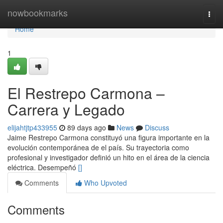
Home
nowbookmarks
Togg
navi
Home
1
El Restrepo Carmona –
Carrera y Legado
elijahtjtp433955
89 days ago
News
Discuss
Jaime Restrepo Carmona constituyó una figura importante en la
evolución contemporánea de el país. Su trayectoria como
profesional y investigador definió un hito en el área de la ciencia
eléctrica. Desempeñó
[]
Comments
Who Upvoted
Comments