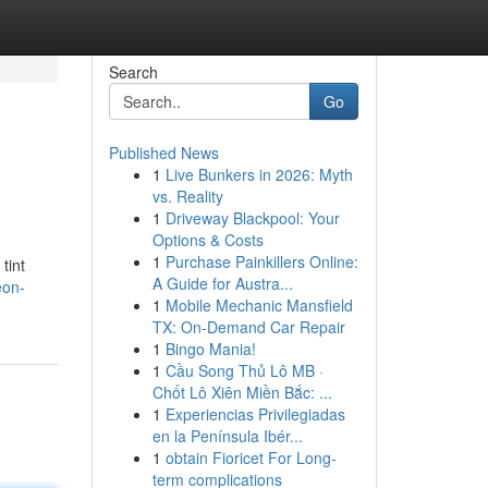
Search
Go
Published News
1
Live Bunkers in 2026: Myth
vs. Reality
1
Driveway Blackpool: Your
Options & Costs
1
Purchase Painkillers Online:
tint
A Guide for Austra...
eon-
1
Mobile Mechanic Mansfield
TX: On-Demand Car Repair
1
Bingo Mania!
1
Cầu Song Thủ Lô MB ·
Chốt Lô Xiên Miền Bắc: ...
1
Experiencias Privilegiadas
en la Península Ibér...
1
obtain Fioricet For Long-
term complications