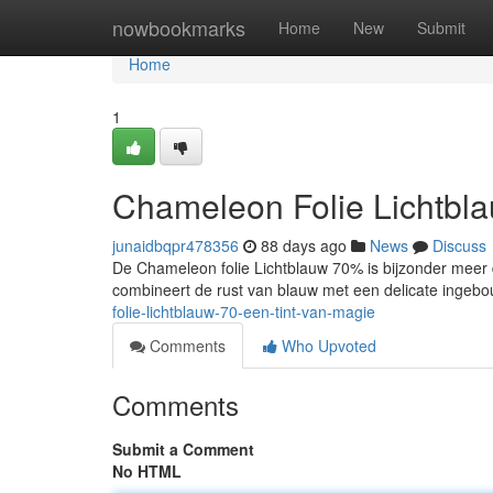
Home
nowbookmarks
Home
New
Submit
Home
1
Chameleon Folie Lichtbl
junaidbqpr478356
88 days ago
News
Discuss
De Chameleon folie Lichtblauw 70% is bijzonder meer da
combineert de rust van blauw met een delicate ingeb
folie-lichtblauw-70-een-tint-van-magie
Comments
Who Upvoted
Comments
Submit a Comment
No HTML