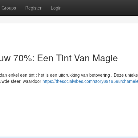
Groups
Register
Login
auw 70%: Een Tint Van Magie
n enkel een tint ; het is een uitdrukking van betovering . Deze unieke 
ouwde sfeer, waardoor
https://thesocialvibes.com/story6919568/chamel