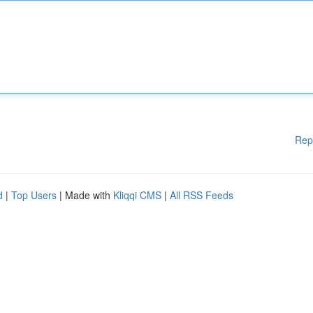
Rep
d
|
Top Users
| Made with
Kliqqi CMS
|
All RSS Feeds