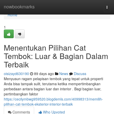
Home
nowbookmarks
Togg
navi
Home
1
Menentukan Pilihan Cat
Tembok: Luar & Bagian Dalam
Terbaik
oisizayd630190
89 days ago
News
Discuss
Menyusun ragam pelapisan tembok yang tepat untuk properti
Anda bisa tampak sulit, terutama ketika mempertimbangkan
perbedaan antara bagian luar dan interior . Bagi bagian luar,
pertimbangkan faktor
https://cecilymbwg959520.blogdemls.com/40998313/memilih-
pilihan-cat-tembok-eksterior-interior-terbaik
Comments
Who Upvoted