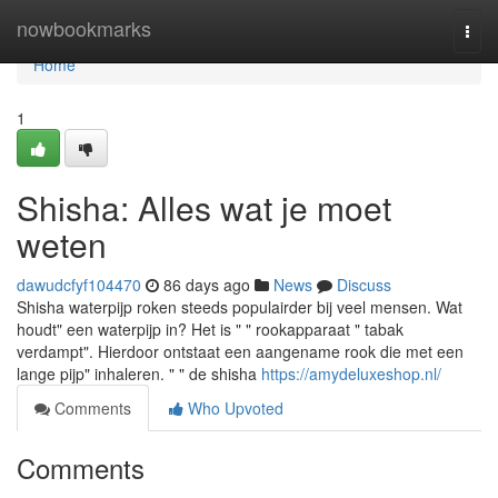
Home
nowbookmarks
Togg
navi
Home
1
Shisha: Alles wat je moet
weten
dawudcfyf104470
86 days ago
News
Discuss
Shisha waterpijp roken steeds populairder bij veel mensen. Wat
houdt" een waterpijp in? Het is " " rookapparaat " tabak
verdampt". Hierdoor ontstaat een aangename rook die met een
lange pijp" inhaleren. " " de shisha
https://amydeluxeshop.nl/
Comments
Who Upvoted
Comments