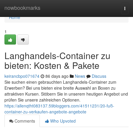
Home
nowbookmarks
Togg
navi
Home
1
Langhandels-Container zu
bieten: Kosten & Pakete
keirancbpo071674
86 days ago
News
Discuss
Sie suchen einen gebrauchten Langhandels-Container zum
Erwerben? Bei uns bieten eine breite Auswahl an Boxen zu
attraktiven Kursen. Stöbern Sie in unserem heutigen Angebot und
prüfen Sie unsere zahlreichen Optionen.
https://allenqtht083137.59bloggers.com/41511231/20-fuß-
container-zu-verkaufen-angebote-angebote
Comments
Who Upvoted