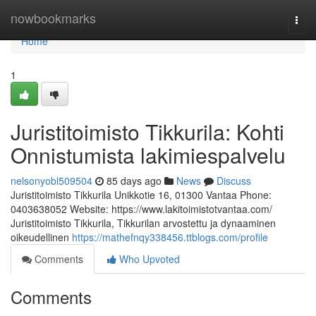
Home
nowbookmarks
Togg
navi
Home
1
Juristitoimisto Tikkurila: Kohti
Onnistumista lakimiespalvelu
nelsonyobl509504
85 days ago
News
Discuss
Juristitoimisto Tikkurila Unikkotie 16, 01300 Vantaa Phone:
0403638052 Website: https://www.lakitoimistotvantaa.com/
Juristitoimisto Tikkurila, Tikkurilan arvostettu ja dynaaminen
oikeudellinen
https://mathefnqy338456.ttblogs.com/profile
Comments
Who Upvoted
Comments