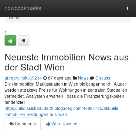
Home
nowbookmarks
Togg
navi
Home
1
Neueste Immobilien News aus
der Stadt Wien
gregorylhqk369214
87 days ago
News
Discuss
Die {Immobilien Marktsituation in Wien bleibt spannend . Aktuell
werden attraktive Preise für Wohnungen in zentralen Stadtteilen
vermeldet. Analysten erwarten , dass die Finanzierungskosten
tendenziell
https://nikolasisba353923.blogacep.com/46894775/aktuelle-
immobilien-meldungen-aus-wien
Comments
Who Upvoted