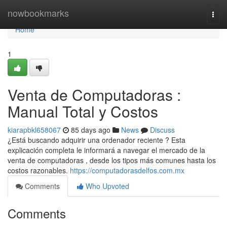
Home
nowbookmarks
Togg
navi
Home
1
Venta de Computadoras :
Manual Total y Costos
kiarapbkl658067
85 days ago
News
Discuss
¿Está buscando adquirir una ordenador reciente ? Esta
explicación completa le informará a navegar el mercado de la
venta de computadoras , desde los tipos más comunes hasta los
costos razonables.
https://computadorasdelfos.com.mx
Comments
Who Upvoted
Comments