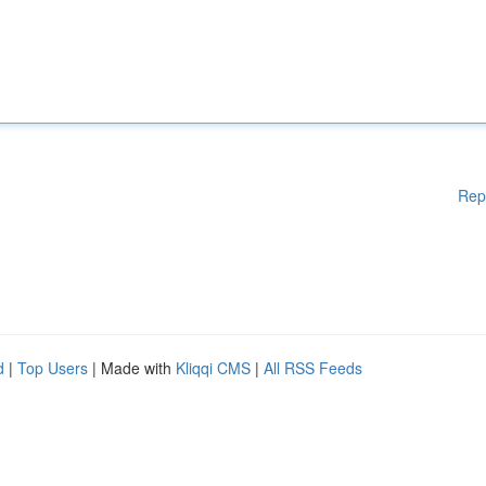
Rep
d
|
Top Users
| Made with
Kliqqi CMS
|
All RSS Feeds