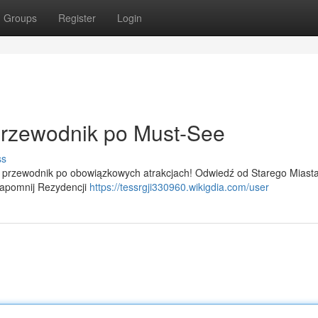
Groups
Register
Login
rzewodnik po Must-See
ss
przewodnik po obowiązkowych atrakcjach! Odwiedź od Starego Miasta
 zapomnij Rezydencji
https://tessrgji330960.wikigdia.com/user