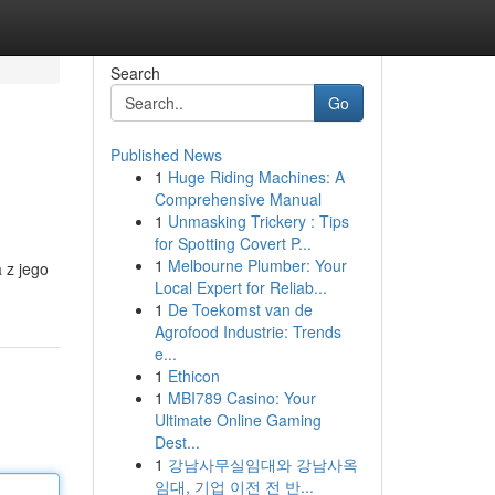
Search
Go
Published News
1
Huge Riding Machines: A
Comprehensive Manual
1
Unmasking Trickery : Tips
for Spotting Covert P...
1
Melbourne Plumber: Your
 z jego
Local Expert for Reliab...
1
De Toekomst van de
Agrofood Industrie: Trends
e...
1
Ethicon
1
MBI789 Casino: Your
Ultimate Online Gaming
Dest...
1
강남사무실임대와 강남사옥
임대, 기업 이전 전 반...