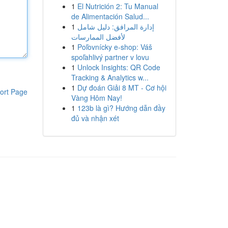
1
El Nutrición 2: Tu Manual
de Alimentación Salud...
1
إدارة المرافق: دليل شامل
لأفضل الممارسات
1
Poľovnícky e-shop: Váš
spoľahlivý partner v lovu
1
Unlock Insights: QR Code
Tracking & Analytics w...
1
Dự đoán Giải 8 MT - Cơ hội
ort Page
Vàng Hôm Nay!
1
123b là gì? Hướng dẫn đầy
đủ và nhận xét