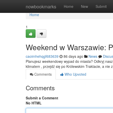
Home
nowbookmarks
Home
New
Submit
Home
1
Weekend w Warszawie: P
caoimhehqgf683639
86 days ago
News
Discu
Planujesz weekendowy wypad do miasta? Odkryj nasz 
klimatem , przejdź się po Królewskim Traktacie, a nie
Comments
Who Upvoted
Comments
Submit a Comment
No HTML