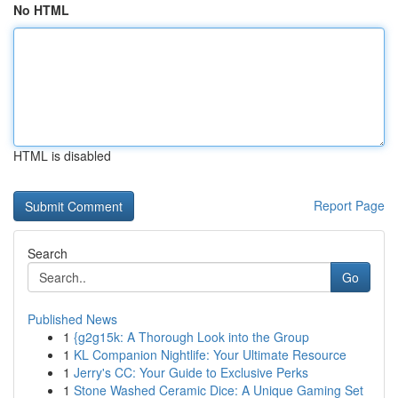
No HTML
HTML is disabled
Report Page
Search
Go
Published News
1
{g2g15k: A Thorough Look into the Group
1
KL Companion Nightlife: Your Ultimate Resource
1
Jerry's CC: Your Guide to Exclusive Perks
1
Stone Washed Ceramic Dice: A Unique Gaming Set