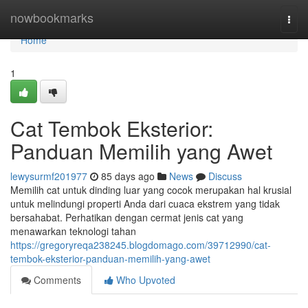
Home
nowbookmarks
Togg
navi
Home
1
Cat Tembok Eksterior:
Panduan Memilih yang Awet
lewysurmf201977
85 days ago
News
Discuss
Memilih cat untuk dinding luar yang cocok merupakan hal krusial
untuk melindungi properti Anda dari cuaca ekstrem yang tidak
bersahabat. Perhatikan dengan cermat jenis cat yang
menawarkan teknologi tahan
https://gregoryreqa238245.blogdomago.com/39712990/cat-
tembok-eksterior-panduan-memilih-yang-awet
Comments
Who Upvoted