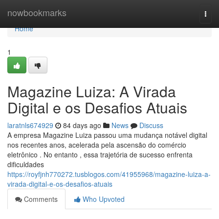
Home
nowbookmarks
Togg
navi
Home
1
Magazine Luiza: A Virada
Digital e os Desafios Atuais
laratnls674929
84 days ago
News
Discuss
A empresa Magazine Luiza passou uma mudança notável digital
nos recentes anos, acelerada pela ascensão do comércio
eletrônico . No entanto , essa trajetória de sucesso enfrenta
dificuldades
https://royfjnh770272.tusblogos.com/41955968/magazine-luiza-a-
virada-digital-e-os-desafios-atuais
Comments
Who Upvoted