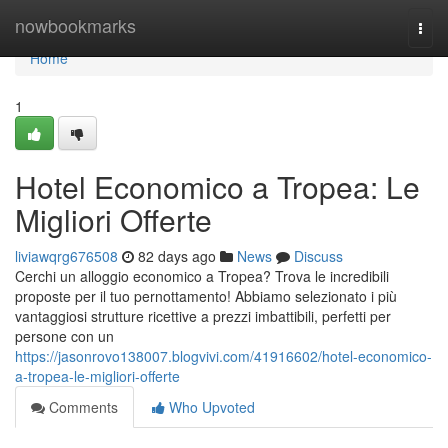
Home
nowbookmarks
Togg
navi
Home
1
Hotel Economico a Tropea: Le
Migliori Offerte
liviawqrg676508
82 days ago
News
Discuss
Cerchi un alloggio economico a Tropea? Trova le incredibili
proposte per il tuo pernottamento! Abbiamo selezionato i più
vantaggiosi strutture ricettive a prezzi imbattibili, perfetti per
persone con un
https://jasonrovo138007.blogvivi.com/41916602/hotel-economico-
a-tropea-le-migliori-offerte
Comments
Who Upvoted