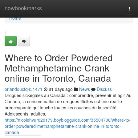
Home
nowbookmarks
Togg
navi
Home
1
Where to Order Powdered
Methamphetamine Crank
online in Toronto, Canada
orlandoucfq451471
81 days ago
News
Discuss
Drogues sickégales au Canada : comprendre, prévenir et agir Au
Canada, la consommation de drogues illicites est une réalité
préoccupante qui touche toutes les couches de la société.
Adolescents, adultes,
https://nicolehvur020179.boyblogguide.com/35504708/where-to-
order-powdered-methamphetamine-crank-online-in-toronto-
canada