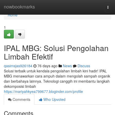
Home
nowbookmarks
Togg
navi
Home
1
IPAL MBG: Solusi Pengolahan
Limbah Efektif
qasimsjas926184
76 days ago
News
Discuss
Solusi terbaik untuk kendala pengolahan limbah kini hadir! IPAL
MBG menawarkan cara ampuh dalam mengolah sampah organik
dan berbahaya lainnya. Teknologi canggih ini membantu langkah
dekomposisi limbah
https://mariyahkyea799677.bloginder.com/profile
Comments
Who Upvoted
Comments