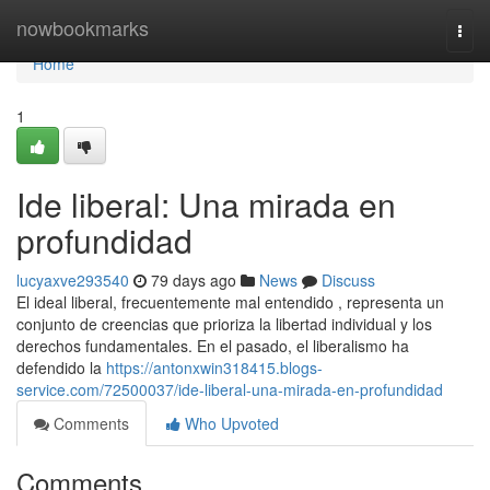
Home
nowbookmarks
Togg
navi
Home
1
Ide liberal: Una mirada en
profundidad
lucyaxve293540
79 days ago
News
Discuss
El ideal liberal, frecuentemente mal entendido , representa un
conjunto de creencias que prioriza la libertad individual y los
derechos fundamentales. En el pasado, el liberalismo ha
defendido la
https://antonxwin318415.blogs-
service.com/72500037/ide-liberal-una-mirada-en-profundidad
Comments
Who Upvoted
Comments