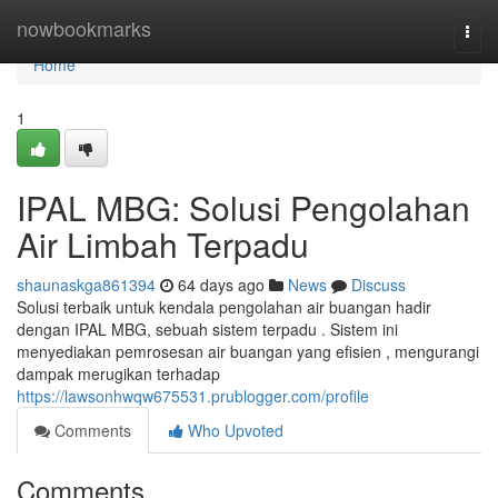
Home
nowbookmarks
Togg
navi
Home
1
IPAL MBG: Solusi Pengolahan
Air Limbah Terpadu
shaunaskga861394
64 days ago
News
Discuss
Solusi terbaik untuk kendala pengolahan air buangan hadir
dengan IPAL MBG, sebuah sistem terpadu . Sistem ini
menyediakan pemrosesan air buangan yang efisien , mengurangi
dampak merugikan terhadap
https://lawsonhwqw675531.prublogger.com/profile
Comments
Who Upvoted
Comments