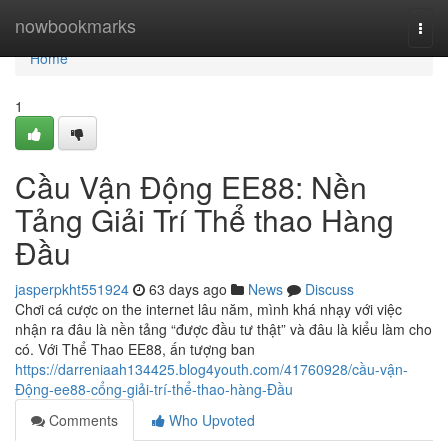
Home
nowbookmarks
Togg
navi
Home
1
Cầu Vận Động EE88: Nền
Tảng Giải Trí Thể thao Hàng
Đầu
jasperpkht551924
63 days ago
News
Discuss
Chơi cá cược on the internet lâu năm, mình khá nhạy với việc
nhận ra đâu là nền tảng “được đầu tư thật” và đâu là kiểu làm cho
có. Với Thể Thao EE88, ấn tượng ban
https://darreniaah134425.blog4youth.com/41760928/cầu-vận-
Động-ee88-cổng-giải-trí-thể-thao-hàng-Đầu
Comments
Who Upvoted