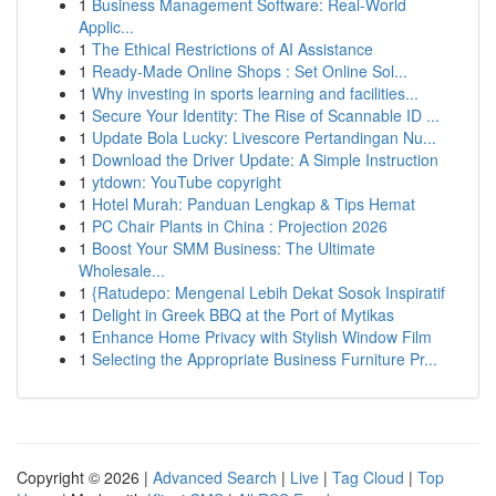
1
Business Management Software: Real-World
Applic...
1
The Ethical Restrictions of AI Assistance
1
Ready-Made Online Shops : Set Online Sol...
1
Why investing in sports learning and facilities...
1
Secure Your Identity: The Rise of Scannable ID ...
1
Update Bola Lucky: Livescore Pertandingan Nu...
1
Download the Driver Update: A Simple Instruction
1
ytdown: YouTube copyright
1
Hotel Murah: Panduan Lengkap & Tips Hemat
1
PC Chair Plants in China : Projection 2026
1
Boost Your SMM Business: The Ultimate
Wholesale...
1
{Ratudepo: Mengenal Lebih Dekat Sosok Inspiratif
1
Delight in Greek BBQ at the Port of Mytikas
1
Enhance Home Privacy with Stylish Window Film
1
Selecting the Appropriate Business Furniture Pr...
Copyright © 2026 |
Advanced Search
|
Live
|
Tag Cloud
|
Top