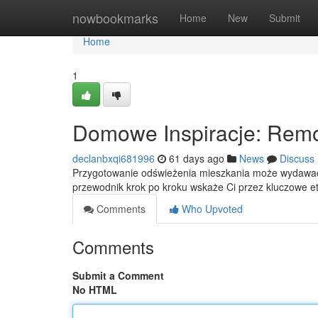
Home
nowbookmarks
Home
New
Submit
Home
1
Domowe Inspiracje: Remo
declanbxqi681996
61 days ago
News
Discuss
Przygotowanie odświeżenia mieszkania może wydawać 
przewodnik krok po kroku wskaże Ci przez kluczowe 
Comments
Who Upvoted
Comments
Submit a Comment
No HTML