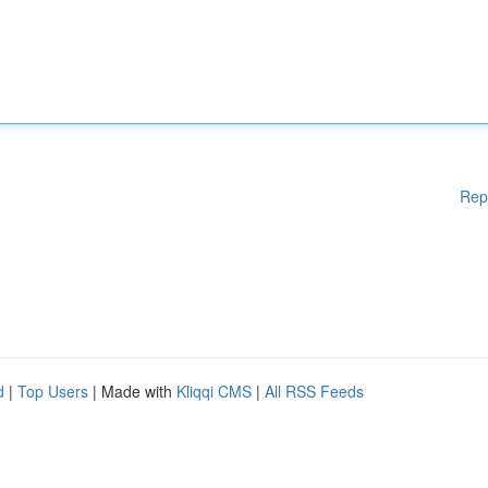
Rep
d
|
Top Users
| Made with
Kliqqi CMS
|
All RSS Feeds