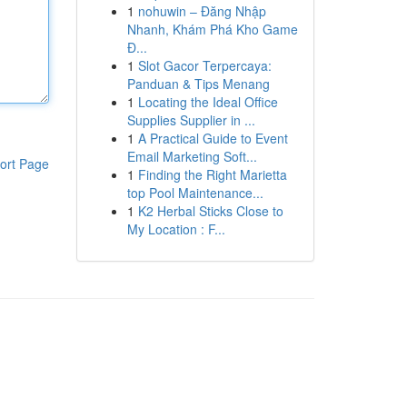
1
nohuwin – Đăng Nhập
Nhanh, Khám Phá Kho Game
Đ...
1
Slot Gacor Terpercaya:
Panduan & Tips Menang
1
Locating the Ideal Office
Supplies Supplier in ...
1
A Practical Guide to Event
Email Marketing Soft...
ort Page
1
Finding the Right Marietta
top Pool Maintenance...
1
K2 Herbal Sticks Close to
My Location : F...