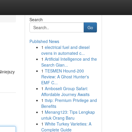
Search
Go
Published News
1
electrical fuel and diesel
ovens in automated c...
1
Artificial Intelligence and the
Search Gian...
1
TESMEN Hound-200
iniejszy
Review: A Ghost Hunter's
EMF C...
1
Amboseli Group Safari:
Affordable Journey Awaits
1
ttvip: Premium Privilege and
Benefits
1
Menang123: Tips Lengkap
untuk Orang Baru
1
White Turkey Varieties: A
Complete Guide