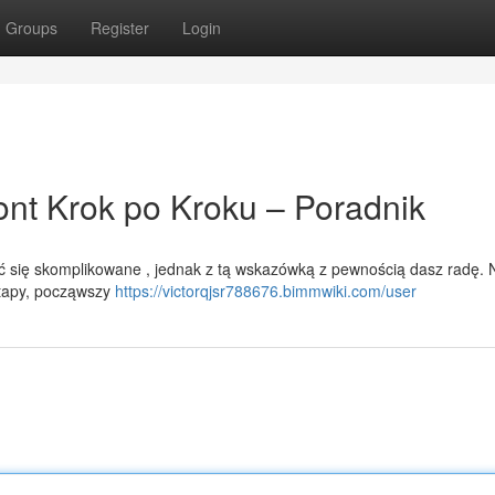
Groups
Register
Login
nt Krok po Kroku – Poradnik
się skomplikowane , jednak z tą wskazówką z pewnością dasz radę. N
etapy, począwszy
https://victorqjsr788676.bimmwiki.com/user