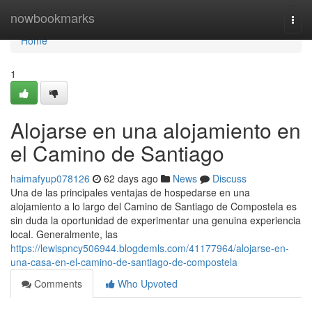
Home
nowbookmarks
Togg
navi
Home
1
Alojarse en una alojamiento en
el Camino de Santiago
haimafyup078126
62 days ago
News
Discuss
Una de las principales ventajas de hospedarse en una
alojamiento a lo largo del Camino de Santiago de Compostela es
sin duda la oportunidad de experimentar una genuina experiencia
local. Generalmente, las
https://lewispncy506944.blogdemls.com/41177964/alojarse-en-
una-casa-en-el-camino-de-santiago-de-compostela
Comments
Who Upvoted