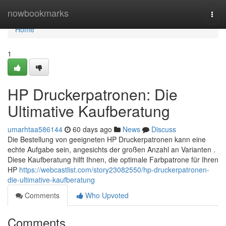
Home
nowbookmarks
Togg
navi
Home
1
HP Druckerpatronen: Die
Ultimative Kaufberatung
umarhtaa586144
60 days ago
News
Discuss
Die Bestellung von geeigneten HP Druckerpatronen kann eine
echte Aufgabe sein, angesichts der großen Anzahl an Varianten .
Diese Kaufberatung hilft Ihnen, die optimale Farbpatrone für Ihren
HP
https://webcastlist.com/story23082550/hp-druckerpatronen-
die-ultimative-kaufberatung
Comments
Who Upvoted
Comments