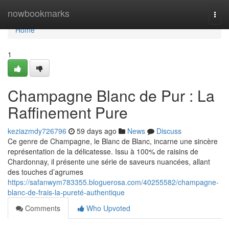
Home
nowbookmarks
Togg
navi
Home
1
Champagne Blanc de Pur : La
Raffinement Pure
keziazmdy726796
59 days ago
News
Discuss
Ce genre de Champagne, le Blanc de Blanc, incarne une sincère
représentation de la délicatesse. Issu à 100% de raisins de
Chardonnay, il présente une série de saveurs nuancées, allant
des touches d’agrumes
https://safanwym783355.bloguerosa.com/40255582/champagne-
blanc-de-frais-la-pureté-authentique
Comments
Who Upvoted