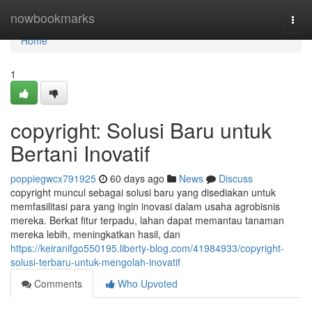
Home
nowbookmarks
Togg
navi
Home
1
copyright: Solusi Baru untuk
Bertani Inovatif
poppiegwcx791925
60 days ago
News
Discuss
copyright muncul sebagai solusi baru yang disediakan untuk
memfasilitasi para yang ingin inovasi dalam usaha agrobisnis
mereka. Berkat fitur terpadu, lahan dapat memantau tanaman
mereka lebih, meningkatkan hasil, dan
https://keiranifgo550195.liberty-blog.com/41984933/copyright-
solusi-terbaru-untuk-mengolah-inovatif
Comments
Who Upvoted