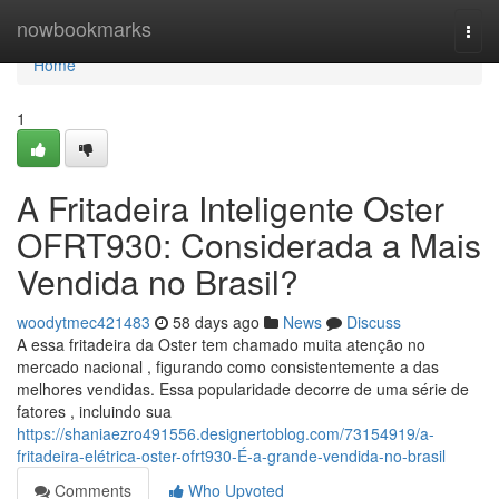
Home
nowbookmarks
Togg
navi
Home
1
A Fritadeira Inteligente Oster
OFRT930: Considerada a Mais
Vendida no Brasil?
woodytmec421483
58 days ago
News
Discuss
A essa fritadeira da Oster tem chamado muita atenção no
mercado nacional , figurando como consistentemente a das
melhores vendidas. Essa popularidade decorre de uma série de
fatores , incluindo sua
https://shaniaezro491556.designertoblog.com/73154919/a-
fritadeira-elétrica-oster-ofrt930-É-a-grande-vendida-no-brasil
Comments
Who Upvoted