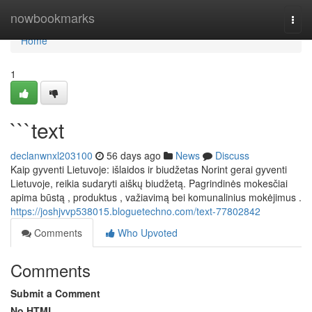
Home
nowbookmarks
Togg
navi
Home
1
```text
declanwnxl203100
56 days ago
News
Discuss
Kaip gyventi Lietuvoje: išlaidos ir biudžetas Norint gerai gyventi
Lietuvoje, reikia sudaryti aiškų biudžetą. Pagrindinės mokesčiai
apima būstą , produktus , važiavimą bei komunalinius mokėjimus .
https://joshjvvp538015.bloguetechno.com/text-77802842
Comments
Who Upvoted
Comments
Submit a Comment
No HTML