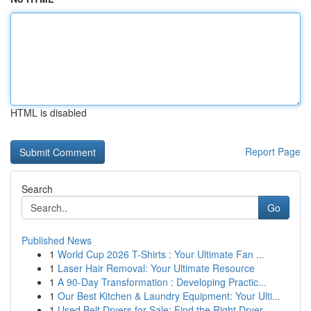
HTML is disabled
Report Page
Search
Go
Published News
1
World Cup 2026 T-Shirts : Your Ultimate Fan ...
1
Laser Hair Removal: Your Ultimate Resource
1
A 90-Day Transformation : Developing Practic...
1
Our Best Kitchen & Laundry Equipment: Your Ulti...
1
Used Belt Dryers for Sale: Find the Right Dryer