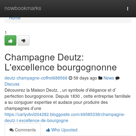
Home
nowbookmarks
Togg
navi
Home
1
Champagne Deutz:
L'excellence bourgognonne
deutz-champagne-coffret688568
58 days ago
News
Discuss
Découvrez la Maison Deutz, , un symbole d’élégance et d’
perfection bourgognonne. Depuis 1830 , cette entreprise familiale
a su conjuguer expertise et audace pour produire des
champagnes d’une
https://carlyvbvl204282.bloggosite.com/49585338/champagne-
deutz-l-excellence-de-bourgogne
Comments
Who Upvoted