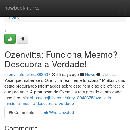
Home
nowbookmarks
Togg
navi
Home
1
Ozenvitta: Funciona Mesmo?
Descubra a Verdade!
ozenvittafunciona883537
55 days ago
News
Discuss
Você quer saber se o Ozenvitta realmente funciona? Muitas vidas
estão procurando informações sobre este item e se ele oferece o
que promete. A promoção do Ozenvitta tem gerado curiosidade,
mas é crucial
https://thejillist.com/story12042675/ozenvitta-
funciona-mesmo-descubra-a-verdade
Comments
Who Upvoted
Comments