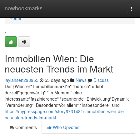
Home
nowbookmarks
Togg
navi
Home
1
Immobilien Wien: Die
neuesten Trends im Markt
laylahsen298955
55 days ago
News
Discuss
Der {Wien"er" Immobilienmarkt"e" "bereich" erlebt
derzeit"gegenwärtig" "im Moment" eine
interessante"faszinierende" "spannende" Entwicklung"Dynamik"
"Veränderung". Besonders"Vor allem" "Insbesondere" sind
https://mypresspage.com/story6731481/immobilien-wien-die-
neuesten-trends-im-markt
Comments
Who Upvoted