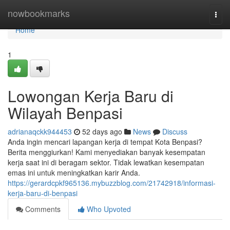
Home
nowbookmarks
Togg
navi
Home
1
Lowongan Kerja Baru di
Wilayah Benpasi
adrianaqckk944453
52 days ago
News
Discuss
Anda ingin mencari lapangan kerja di tempat Kota Benpasi?
Berita menggiurkan! Kami menyediakan banyak kesempatan
kerja saat ini di beragam sektor. Tidak lewatkan kesempatan
emas ini untuk meningkatkan karir Anda.
https://gerardcpkf965136.mybuzzblog.com/21742918/informasi-
kerja-baru-di-benpasi
Comments
Who Upvoted