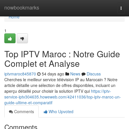
Home
nowbookmarks
Togg
navi
Home
1
Top IPTV Maroc : Notre Guide
Complet et Analyse
iptvmaroc845870
54 days ago
News
Discuss
Cherches le meilleur service télévision IP au Marocain ? Notre
article détaille une sélection de offres disponibles, incluant un
aperçu détaillé pour choisir la solution IPTV qui
https://iptv-
service-iptv304635.howeweb.com/42411036/top-iptv-maroc-un-
guide-ultime-et-comparatif
Comments
Who Upvoted
Comments