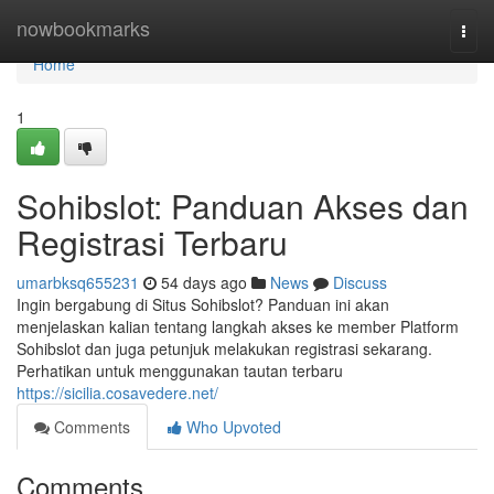
Home
nowbookmarks
Togg
navi
Home
1
Sohibslot: Panduan Akses dan
Registrasi Terbaru
umarbksq655231
54 days ago
News
Discuss
Ingin bergabung di Situs Sohibslot? Panduan ini akan
menjelaskan kalian tentang langkah akses ke member Platform
Sohibslot dan juga petunjuk melakukan registrasi sekarang.
Perhatikan untuk menggunakan tautan terbaru
https://sicilia.cosavedere.net/
Comments
Who Upvoted
Comments