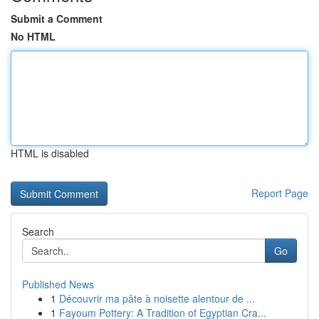
Submit a Comment
No HTML
HTML is disabled
Report Page
Search
Go
Published News
1
Découvrir ma pâte à noisette alentour de ...
1
Fayoum Pottery: A Tradition of Egyptian Cra...