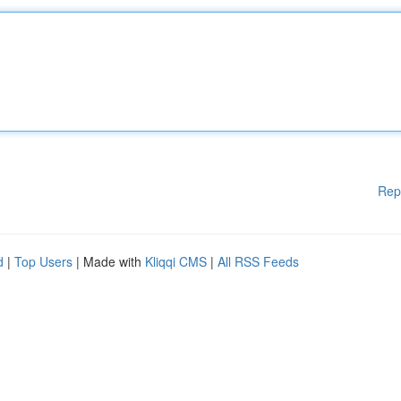
Rep
d
|
Top Users
| Made with
Kliqqi CMS
|
All RSS Feeds