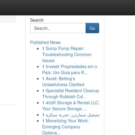
Search
Go
Published News
1
Sump Pump Repair:
Troubleshooting Common
Issues
1
Investir Propriedades em o
País: Um Guia para R...
1
Avoid: Betting's
Unlawfulness Clarified
1
Specialist Resident Cleanup
Through Rubbish Col...
1
402K Storage & Rental LLC:
Your Secure Storage ...
1
تسجيل سمارترز: تجربة مبتكرة
1
Monetizing Your Work :
Emerging Company
Options...