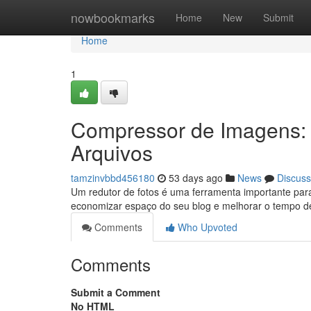
Home
nowbookmarks
Home
New
Submit
Home
1
Compressor de Imagens:
Arquivos
tamzinvbbd456180
53 days ago
News
Discuss
Um redutor de fotos é uma ferramenta importante para
economizar espaço do seu blog e melhorar o tempo de
Comments
Who Upvoted
Comments
Submit a Comment
No HTML