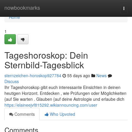
Home
nowbookmarks
Togg
navi
Home
1
Tageshoroskop: Dein
Sternbild-Tagesblick
sternzeichen-horoskop927784
55 days ago
News
Discuss
Ihr Tageshoroskop gibt euch interessante Einsichten in deinen
heutigen Horizont. Entdecken , wie Prüfungen oder Möglichkeiten
{auf Sie warten . Glauben {auf deine Astrologie und erlaube dich
https://elaineejvf815292.wikiannouncing.com/user
Comments
Who Upvoted
Comments