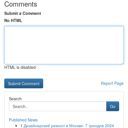
Comments
Submit a Comment
No HTML
HTML is disabled
Report Page
Search
Go
Published News
1
Дизайнерский ремонт в Москве: 7 трендов 2024