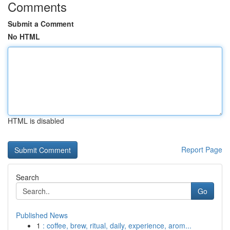
Comments
Submit a Comment
No HTML
HTML is disabled
Report Page
Search
Go
Published News
1
: coffee, brew, ritual, daily, experience, arom...