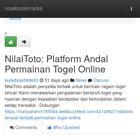
Home
nowbookmarks
Togg
navi
Home
1
NilaiToto: Platform Andal
Permainan Togel Online
layladsaa599682
51 days ago
News
Discuss
NilaiToto adalah penyedia terbaik untuk bermain ragam togel
virtual. Kami menawarkan pengalaman bertaruh togel yang
nyaman dengan kepastian kecepatan dan kemudahan dalam
setiap transaksi . Dukungan
https://mariyahahrc185544.webbuzzfeed.com/42129827/nilaitoto-
tempat-terbaik-permainan-togel-online
Comments
Who Upvoted