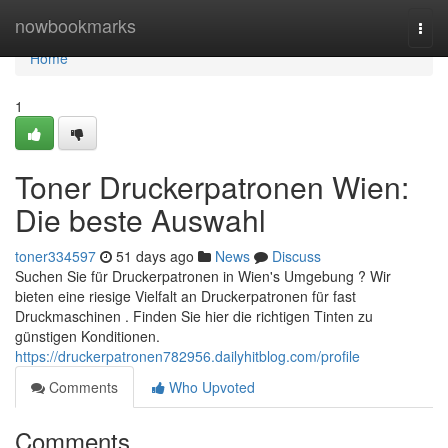
Home
nowbookmarks
Togg
navi
Home
1
Toner Druckerpatronen Wien:
Die beste Auswahl
toner334597
51 days ago
News
Discuss
Suchen Sie für Druckerpatronen in Wien's Umgebung ? Wir
bieten eine riesige Vielfalt an Druckerpatronen für fast
Druckmaschinen . Finden Sie hier die richtigen Tinten zu
günstigen Konditionen.
https://druckerpatronen782956.dailyhitblog.com/profile
Comments
Who Upvoted
Comments