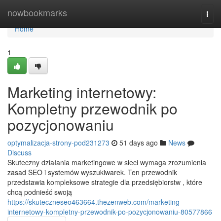
Home
nowbookmarks
Togg
navi
Home
1
Marketing internetowy:
Kompletny przewodnik po
pozycjonowaniu
optymalizacja-strony-pod231273
51 days ago
News
Discuss
Skuteczny działania marketingowe w sieci wymaga zrozumienia
zasad SEO i systemów wyszukiwarek. Ten przewodnik
przedstawia kompleksowe strategie dla przedsiębiorstw , które
chcą podnieść swoją
https://skuteczneseo463664.thezenweb.com/marketing-
internetowy-kompletny-przewodnik-po-pozycjonowaniu-80577866