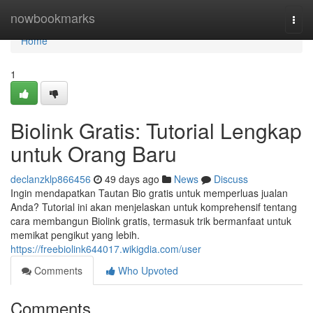
Home
nowbookmarks
Togg
navi
Home
1
Biolink Gratis: Tutorial Lengkap
untuk Orang Baru
declanzklp866456
49 days ago
News
Discuss
Ingin mendapatkan Tautan Bio gratis untuk memperluas jualan
Anda? Tutorial ini akan menjelaskan untuk komprehensif tentang
cara membangun Biolink gratis, termasuk trik bermanfaat untuk
memikat pengikut yang lebih.
https://freebiolink644017.wikigdia.com/user
Comments
Who Upvoted
Comments