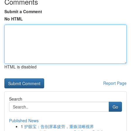
Comments
Submit a Comment
No HTML
HTML is disabled
Report Page
Search
Go
Published News
1
护眼宝：告别屏幕疲劳，重焕清晰视界