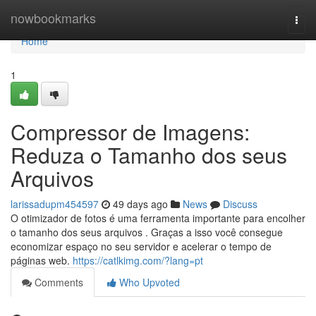
Home
nowbookmarks
Togg
navi
Home
1
Compressor de Imagens:
Reduza o Tamanho dos seus
Arquivos
larissadupm454597
49 days ago
News
Discuss
O otimizador de fotos é uma ferramenta importante para encolher
o tamanho dos seus arquivos . Graças a isso você consegue
economizar espaço no seu servidor e acelerar o tempo de
páginas web.
https://catlkimg.com/?lang=pt
Comments
Who Upvoted