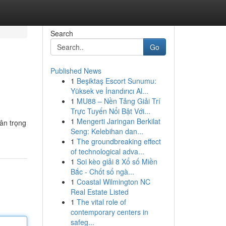
Search
Go
Published News
1
Beşiktaş Escort Sunumu:
Yüksek ve İnandırıcı Al...
1
MU88 – Nền Tảng Giải Trí
Trực Tuyến Nổi Bật Với...
1
Mengerti Jaringan Berkilat
rân trọng
Seng: Kelebihan dan...
1
The groundbreaking effect
of technological adva...
1
Soi kèo giải 8 Xổ số Miền
Bắc - Chốt số ngà...
1
Coastal Wilmington NC
Real Estate Listed
1
The vital role of
contemporary centers in
safeg...