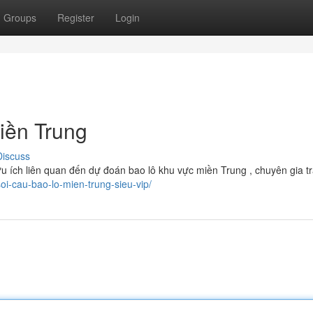
Groups
Register
Login
iền Trung
Discuss
ữu ích liên quan đến dự đoán bao lô khu vực miền Trung , chuyên gia t
oi-cau-bao-lo-mien-trung-sieu-vip/