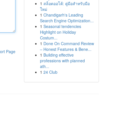
1
สล็อตออโต้: คู่มือสำหรับมือ
ใหม่
1
Chandigarh's Leading
Search Engine Optimization...
1
Seasonal tendencies
Highlight on Holiday
Costum...
1
Done On Command Review
– Honest Features & Bene...
ort Page
1
Building effective
professions with planned
ath...
1
24 Club