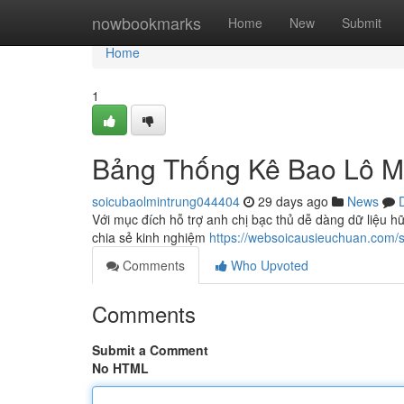
Home
nowbookmarks
Home
New
Submit
Home
1
Bảng Thống Kê Bao Lô M
soicubaolmintrung044404
29 days ago
News
Với mục đích hỗ trợ anh chị bạc thủ dễ dàng dữ liệu h
chia sẻ kinh nghiệm
https://websoicausieuchuan.com/s
Comments
Who Upvoted
Comments
Submit a Comment
No HTML