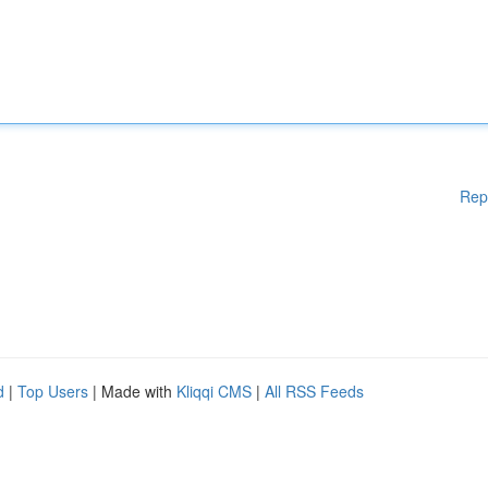
Rep
d
|
Top Users
| Made with
Kliqqi CMS
|
All RSS Feeds